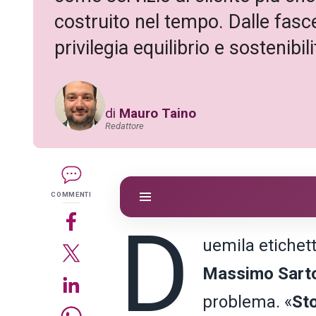
costruito nel tempo. Dalle fasce
privilegia equilibrio e sostenibil
di
Mauro Taino
Redattore
COMMENTI
D
uemila etichet
Massimo Sarto
problema. «
St