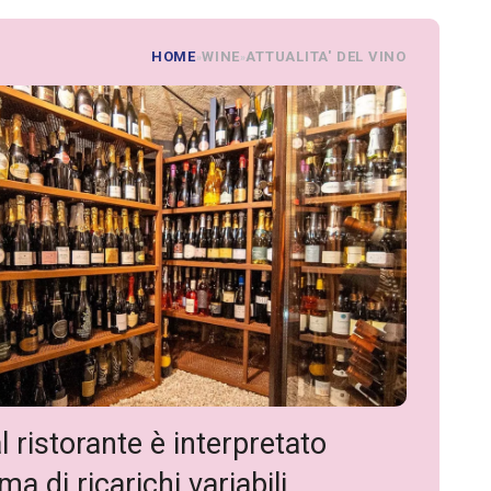
HOME
WINE
ATTUALITA' DEL VINO
»
»
l ristorante è interpretato
a di ricarichi variabili