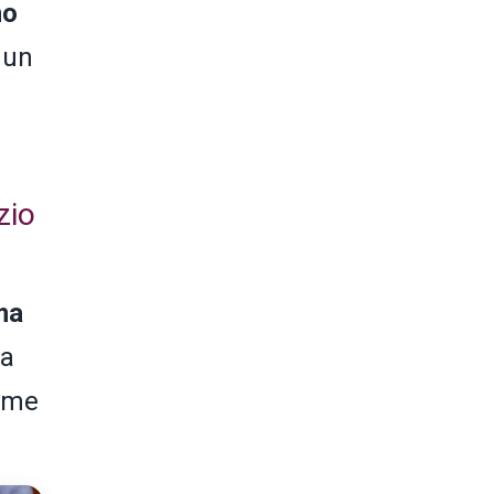
no
 un
zio
ma
ca
come