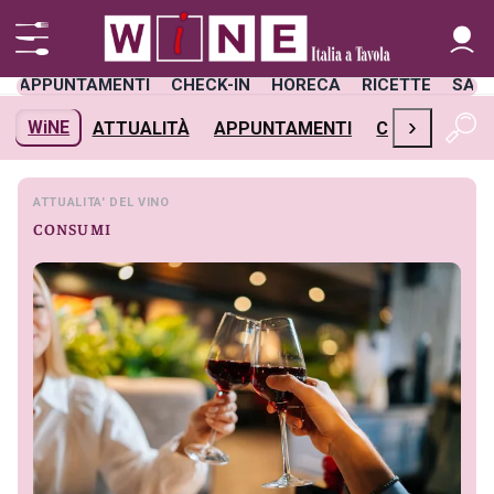
APPUNTAMENTI
CHECK-IN
HORECA
RICETTE
SAL
›
WiNE
ATTUALITÀ
APPUNTAMENTI
CHECK-IN
H
ATTUALITA' DEL VINO
CONSUMI