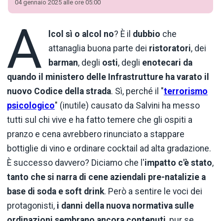
04 gennaio 2025 alle ore 05:00
A
lcol sì o alcol no
? È il
dubbio
che
attanaglia buona parte dei
ristoratori
, dei
barman
, degli
osti
, degli
enotecari da
quando il ministero delle Infrastrutture ha varato il
nuovo Codice della strada
. Sì, perché il "
terrorismo
psicologico
" (inutile) causato da Salvini ha messo
tutti sul chi vive e ha fatto temere che gli ospiti a
pranzo e cena avrebbero rinunciato a stappare
bottiglie di vino e ordinare cocktail ad alta gradazione.
È successo davvero? Diciamo che l'
impatto
c'è stato
,
tanto che si narra di cene aziendali pre-natalizie a
base di soda e soft drink
. Però a sentire le voci dei
protagonisti,
i danni della nuova normativa sulle
ordinazioni sembrano ancora contenuti
, pur se