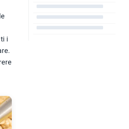
le
i i
are.
rere