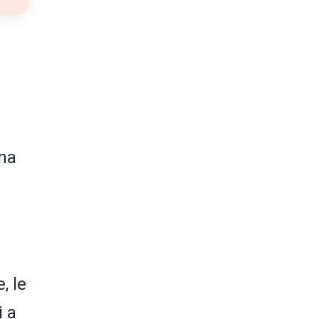
una
, le
i a