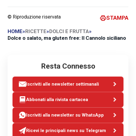
© Riproduzione riservata
STAMPA
HOME
»
RICETTE
»
DOLCI E FRUTTA
»
Dolce o salato, ma gluten free: Il Cannolo siciliano
Resta Connesso
Iscriviti alle newsletter settimanali
Abbonati alla rivista cartacea
Iscriviti alla newsletter su WhatsApp
Ricevi le principali news su Telegram