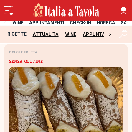
ITÀ
WiNE
APPUNTAMENTI
CHECK-IN
HORECA
SAL
›
RICETTE
ATTUALITÀ
WiNE
APPUNTAMENTI
CH
DOLCI E FRUTTA
SENZA GLUTINE