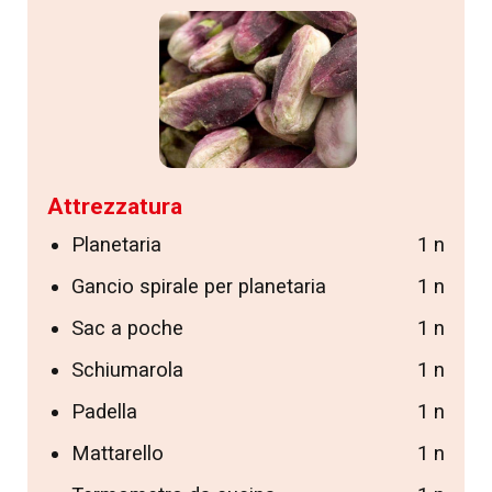
Attrezzatura
Planetaria
1 n
Gancio spirale per planetaria
1 n
Sac a poche
1 n
Schiumarola
1 n
Padella
1 n
Mattarello
1 n