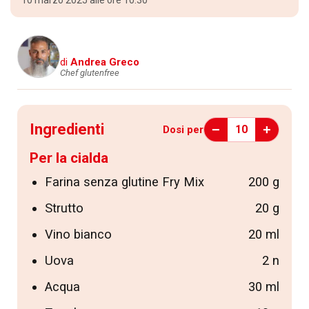
10 marzo 2025 alle ore 10:30
di
Andrea Greco
Chef glutenfree
Ingredienti
−
+
10
Dosi per
Per la cialda
Farina senza glutine Fry Mix
200 g
Strutto
20 g
Vino bianco
20 ml
Uova
2 n
Acqua
30 ml