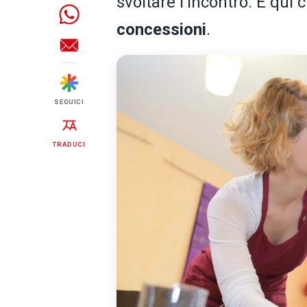
svoltare l'incontro. È qui 
concessioni
.
SEGUICI
TRADUCI