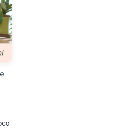
ni
re
oco