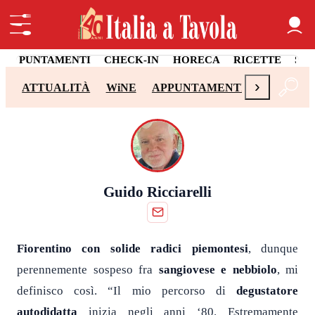
APPUNTAMENTI
CHECK-IN
HORECA
RICETTE
SA
›
ATTUALITÀ
WiNE
APPUNTAMENTI
CHECK-I
Guido Ricciarelli
Fiorentino con solide radici piemontesi
, dunque
perennemente sospeso fra
sangiovese e nebbiolo
, mi
definisco così. “Il mio percorso di
degustatore
autodidatta
inizia negli anni ‘80. Estremamente