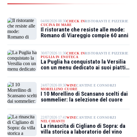
04/08/2026 08:30
CHECK IN
RISTORANTI E PIZZERIE
CUCINA DI MARE
Il ristorante che resiste alle mode:
Romano di Viareggio compie 60 anni
30/07/2026 11:36
CHECK IN
RISTORANTI E PIZZERIE
PUGLIA IN ENOTECA
La Puglia ha conquistato la Versilia
con un menu dedicato ai suoi piatti
simbolo
24/07/2026 09:30
WINE
CANTINE E CONSORZI
MORELLINO CUORE
I 10 Morellino di Scansano scelti dai
sommelier: la selezione del cuore
22/07/2026 17:41
WINE
CANTINE E CONSORZI
NEL CHIANTI
La rinascita di Cigliano di Sopra: da
villa storica a laboratorio del vino