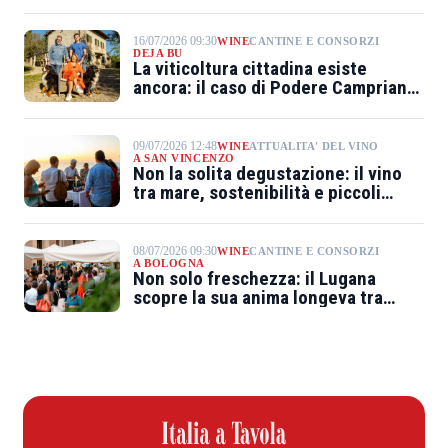
16/07/2026 09:30
WINE
CANTINE E CONSORZI
DEJA BU
La viticoltura cittadina esiste
ancora: il caso di Podere Campriano
nel Chianti
09/07/2026 12:48
WINE
ATTUALITA' DEL VINO
A SAN VINCENZO
Non la solita degustazione: il vino
tra mare, sostenibilità e piccoli
produttori
08/07/2026 09:30
WINE
CANTINE E CONSORZI
A BOLOGNA
Non solo freschezza: il Lugana
scopre la sua anima longeva tra
riserve e grandi annate