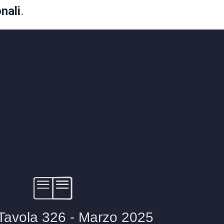
onali
.