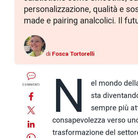
personalizzazione, qualità e so
made e pairing analcolici. Il fut
di
Fosca Tortorelli
N
el mondo del
COMMENTI
sta diventando
sempre più att
consapevolezza verso un
trasformazione del setto