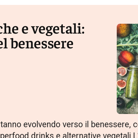
he e vegetali:
el benessere
si stanno evolvendo verso il benessere
erfood drinks e alternative vegetali L’