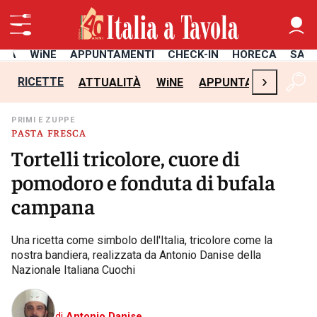
ITÀ
WiNE
APPUNTAMENTI
CHECK-IN
HORECA
SAL
›
RICETTE
ATTUALITÀ
WiNE
APPUNTAMENTI
CH
PRIMI E ZUPPE
PASTA FRESCA
Tortelli tricolore, cuore di
pomodoro e fonduta di bufala
campana
Una ricetta come simbolo dell'Italia, tricolore come la
nostra bandiera, realizzata da Antonio Danise della
Nazionale Italiana Cuochi
di
Antonio Danise