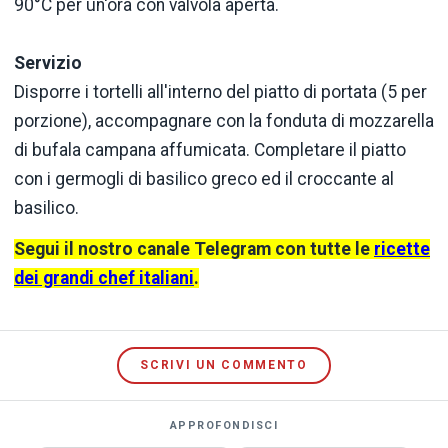
90°C per un'ora con valvola aperta.
Servizio
Disporre i tortelli all'interno del piatto di portata (5 per
porzione), accompagnare con la fonduta di mozzarella
di bufala campana affumicata. Completare il piatto
con i germogli di basilico greco ed il croccante al
basilico.
Segui il nostro canale
Telegram
con tutte le
ricette
dei grandi chef italiani
.
SCRIVI UN COMMENTO
APPROFONDISCI