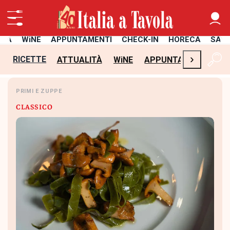
ITÀ
WiNE
APPUNTAMENTI
CHECK-IN
HORECA
SAL
›
RICETTE
ATTUALITÀ
WiNE
APPUNTAMENTI
CH
PRIMI E ZUPPE
CLASSICO