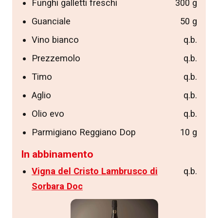
Funghi galletti freschi
300 g
Guanciale
50 g
Vino bianco
q.b.
Prezzemolo
q.b.
Timo
q.b.
Aglio
q.b.
Olio evo
q.b.
Parmigiano Reggiano Dop
10 g
In abbinamento
Vigna del Cristo Lambrusco di
q.b.
Sorbara Doc