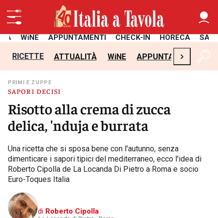
ITÀ
WiNE
APPUNTAMENTI
CHECK-IN
HORECA
SAL
›
RICETTE
ATTUALITÀ
WiNE
APPUNTAMENTI
CH
PRIMI E ZUPPE
SAPORI DECISI
Risotto alla crema di zucca
delica, 'nduja e burrata
Una ricetta che si sposa bene con l'autunno, senza
dimenticare i sapori tipici del mediterraneo, ecco l'idea di
Roberto Cipolla de La Locanda Di Pietro a Roma e socio
Euro-Toques Italia
di
Roberto Cipolla