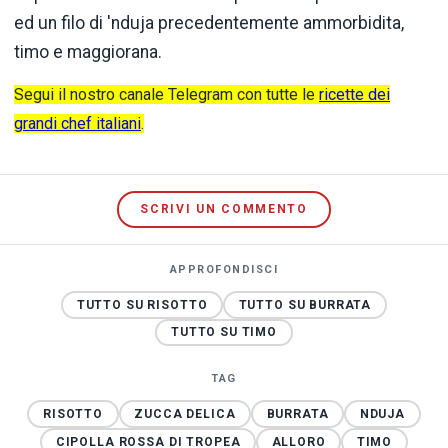
ed un filo di 'nduja precedentemente ammorbidita,
timo e maggiorana.
Segui il nostro canale Telegram con tutte le
ricette dei
grandi chef italiani
.
SCRIVI UN COMMENTO
APPROFONDISCI
TUTTO SU RISOTTO
TUTTO SU BURRATA
TUTTO SU TIMO
TAG
RISOTTO
ZUCCA DELICA
BURRATA
NDUJA
CIPOLLA ROSSA DI TROPEA
ALLORO
TIMO