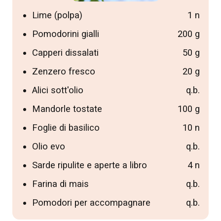
Lime (polpa)
1 n
Pomodorini gialli
200 g
Capperi dissalati
50 g
Zenzero fresco
20 g
Alici sott'olio
q.b.
Mandorle tostate
100 g
Foglie di basilico
10 n
Olio evo
q.b.
Sarde ripulite e aperte a libro
4 n
Farina di mais
q.b.
Pomodori per accompagnare
q.b.