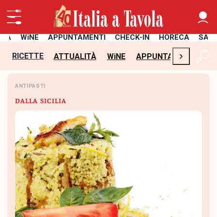
ITÀ
WiNE
APPUNTAMENTI
CHECK-IN
HORECA
SAL
›
RICETTE
ATTUALITÀ
WiNE
APPUNTAMENTI
CH
ANTIPASTI
DALLA SICILIA