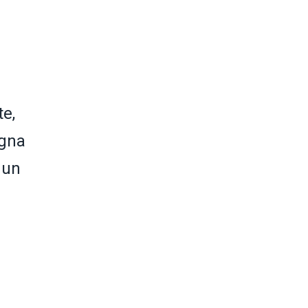
te,
agna
 un