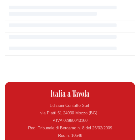
Edizioni Contatto Surl
via Piatti 51 24030 Mozzo (BG)
P.IVA 02990040160
Reg. Tribunale di Bergamo n. 8 del 25/02/2009
Roc n. 10548