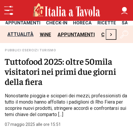
APPUNTAMENTI
CHECK-IN
HORECA
RICETTE
SAL
›
ATTUALITÀ
WiNE
APPUNTAMENTI
CHECK-IN
H
PUBBLICI ESERCIZI TURISMO
Tuttofood 2025: oltre 50mila
visitatori nei primi due giorni
della fiera
Nonostante pioggia e scioperi dei mezzi, professionisti da
tutto il mondo hanno affollato i padiglioni di Rho Fiera per
scoprire nuovi prodotti, stringere accordi e confrontarsi sui
temi chiave del comparto [...]
07 maggio 2025 alle ore 15:51