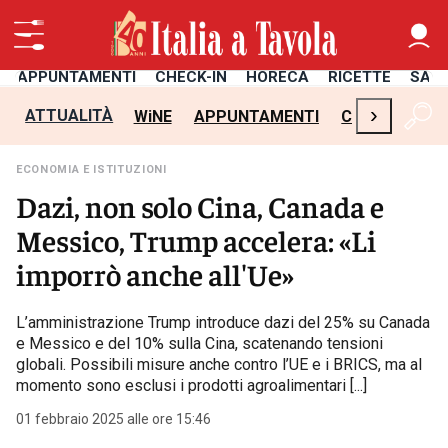
APPUNTAMENTI
CHECK-IN
HORECA
RICETTE
SAL
›
ATTUALITÀ
WiNE
APPUNTAMENTI
CHECK-IN
H
ECONOMIA E ISTITUZIONI
Dazi, non solo Cina, Canada e
Messico, Trump accelera: «Li
imporrò anche all'Ue»
L’amministrazione Trump introduce dazi del 25% su Canada
e Messico e del 10% sulla Cina, scatenando tensioni
globali. Possibili misure anche contro l’UE e i BRICS, ma al
momento sono esclusi i prodotti agroalimentari [...]
01 febbraio 2025 alle ore 15:46