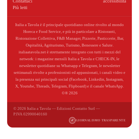
Contattaci
accessibilità
Più letti
Italia a Tavola è il principale quotidiano online rivolto al mondo
Horeca e Food Service, e più in particolare a Ristoranti,
Ristorazione Collettiva, F&B Manager, Pizzerie, Pasticcerie, Bar,
Ospitalità, Agriturismo, Turismo, Benessere e Salute.
italiaatavola.net è strettamente integrato con tutti i mezzi del
network: i magazine mensili Italia a Tavola e CHECK-IN, le
newsletter quotidiane su Whatsapp e Telegram, le newsletter
settimanali rivolte a professionisti ed appassionati, i canali video e
la presenza sui principali social (Facebook, Linkedin, Instagram,
X, Youtube, Threads, Telegram, Flipboard) e il canale WhatsApp.
©® 2026
© 2026 Italia a Tavola — Edizioni Contatto Surl —
P.IVA 02990040160
✓
GIORNALISMO TRASPARENTE