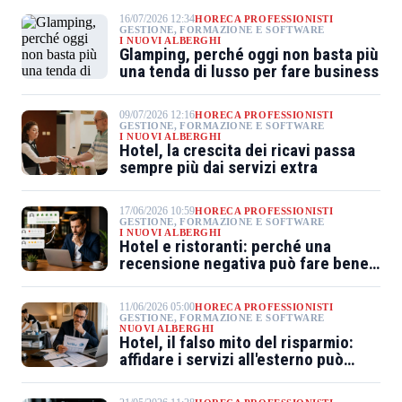
16/07/2026 12:34
HORECA PROFESSIONISTI
GESTIONE, FORMAZIONE E SOFTWARE
I NUOVI ALBERGHI
Glamping, perché oggi non basta più
una tenda di lusso per fare business
09/07/2026 12:16
HORECA PROFESSIONISTI
GESTIONE, FORMAZIONE E SOFTWARE
I NUOVI ALBERGHI
Hotel, la crescita dei ricavi passa
sempre più dai servizi extra
17/06/2026 10:59
HORECA PROFESSIONISTI
GESTIONE, FORMAZIONE E SOFTWARE
I NUOVI ALBERGHI
Hotel e ristoranti: perché una
recensione negativa può fare bene
al business
11/06/2026 05:00
HORECA PROFESSIONISTI
GESTIONE, FORMAZIONE E SOFTWARE
NUOVI ALBERGHI
Hotel, il falso mito del risparmio:
affidare i servizi all'esterno può
costare di più