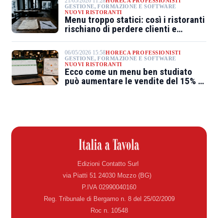
21/05/2026 11:28
HORECA PROFESSIONISTI
GESTIONE, FORMAZIONE E SOFTWARE
NUOVI RISTORANTI
Menu troppo statici: così i ristoranti
rischiano di perdere clienti e
margini
06/05/2026 15:58
HORECA PROFESSIONISTI
GESTIONE, FORMAZIONE E SOFTWARE
NUOVI RISTORANTI
Ecco come un menu ben studiato
può aumentare le vendite del 15% al
ristorante
Edizioni Contatto Surl
via Piatti 51 24030 Mozzo (BG)
P.IVA 02990040160
Reg. Tribunale di Bergamo n. 8 del 25/02/2009
Roc n. 10548