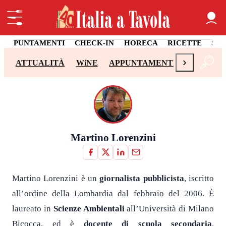
APPUNTAMENTI
CHECK-IN
HORECA
RICETTE
SA
›
ATTUALITÀ
WiNE
APPUNTAMENTI
CHECK-I
Martino Lorenzini
Martino Lorenzini è un
giornalista pubblicista
, iscritto
all’ordine della Lombardia dal febbraio del 2006. È
laureato in
Scienze Ambientali
all’Università di Milano
Bicocca, ed è
docente di scuola secondaria
.