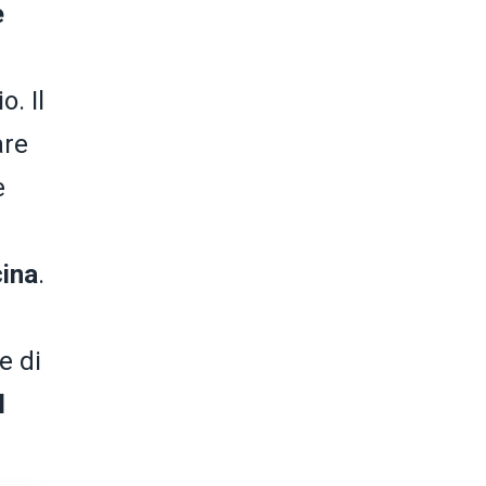
è
. Il
are
e
cina
.
e di
l