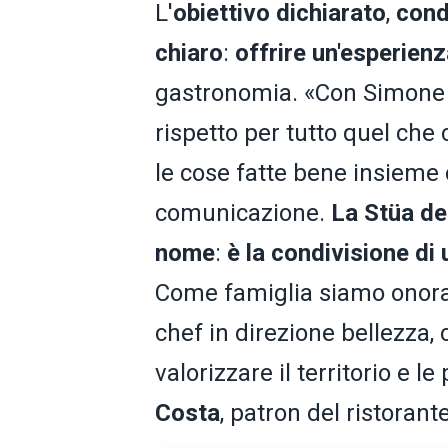
L'
obiettivo
dichiarato
,
cond
chiaro
:
offrire un'esperien
gastronomia. «Con Simone Can
rispetto per tutto quel che
le cose fatte bene insieme 
comunicazione.
La Stüa de
nome
:
è la condivisione di 
Come famiglia siamo onorat
chef in direzione bellezza,
valorizzare il territorio e 
Costa
, patron del ristorante