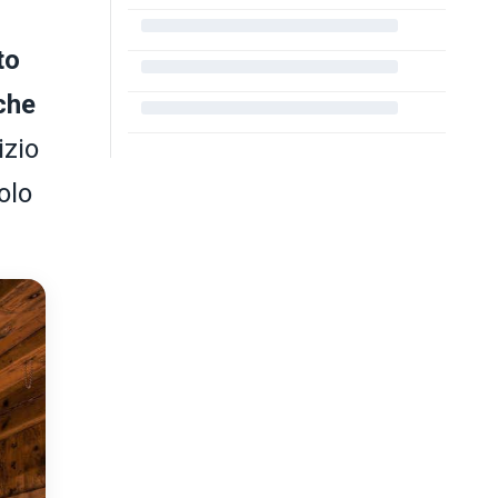
to
che
izio
olo