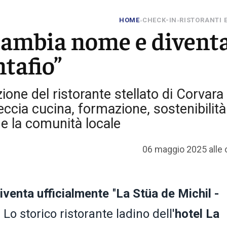
HOME
CHECK-IN
RISTORANTI E
»
»
 cambia nome e divent
tafio”
one del ristorante stellato di Corvara
ccia cucina, formazione, sostenibilità
 e la comunità locale
06 maggio 2025 alle 
diventa ufficialmente
"
La Stüa de Michil -
. Lo storico ristorante ladino dell'
hotel
La