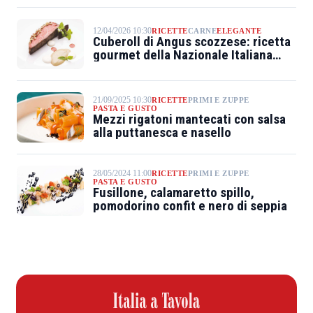
12/04/2026 10:30
RICETTE
CARNE
ELEGANTE
Cuberoll di Angus scozzese: ricetta
gourmet della Nazionale Italiana
Cuochi
21/09/2025 10:30
RICETTE
PRIMI E ZUPPE
PASTA E GUSTO
Mezzi rigatoni mantecati con salsa
alla puttanesca e nasello
28/05/2024 11:00
RICETTE
PRIMI E ZUPPE
PASTA E GUSTO
Fusillone, calamaretto spillo,
pomodorino confit e nero di seppia