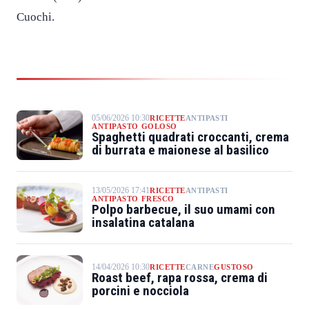
Cuochi.
05/06/2026 10:30
RICETTE
ANTIPASTI
ANTIPASTO GOLOSO
Spaghetti quadrati croccanti, crema
di burrata e maionese al basilico
13/05/2026 17:41
RICETTE
ANTIPASTI
ANTIPASTO FRESCO
Polpo barbecue, il suo umami con
insalatina catalana
14/04/2026 10:30
RICETTE
CARNE
GUSTOSO
Roast beef, rapa rossa, crema di
porcini e nocciola